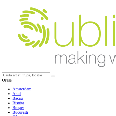
Orașe
Amsterdam
Arad
Bacău
Bistrița
Brașov
București