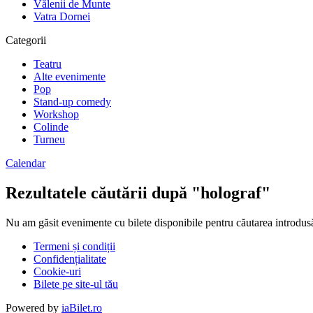
Vălenii de Munte
Vatra Dornei
Categorii
Teatru
Alte evenimente
Pop
Stand-up comedy
Workshop
Colinde
Turneu
Calendar
Rezultatele căutării după "holograf"
Nu am găsit evenimente cu bilete disponibile pentru căutarea introdus
Termeni și condiții
Confidențialitate
Cookie-uri
Bilete pe site-ul tău
Powered by
iaBilet.ro