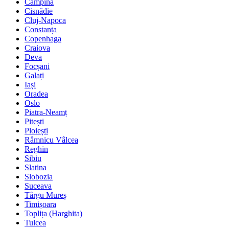
Câmpina
Cisnădie
Cluj-Napoca
Constanța
Copenhaga
Craiova
Deva
Focșani
Galați
Iași
Oradea
Oslo
Piatra-Neamț
Pitești
Ploiești
Râmnicu Vâlcea
Reghin
Sibiu
Slatina
Slobozia
Suceava
Târgu Mureș
Timișoara
Toplița (Harghita)
Tulcea