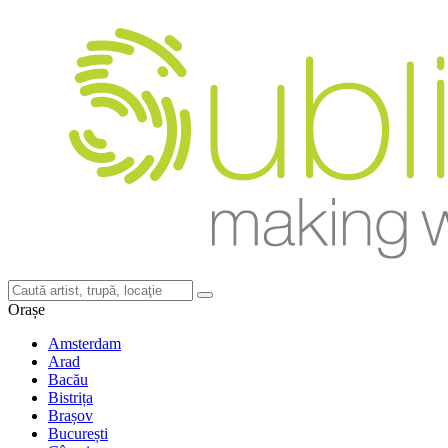
Orașe
Amsterdam
Arad
Bacău
Bistrița
Brașov
București