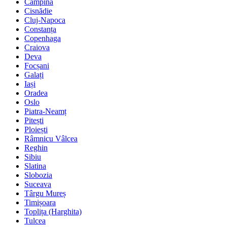
Câmpina
Cisnădie
Cluj-Napoca
Constanța
Copenhaga
Craiova
Deva
Focșani
Galați
Iași
Oradea
Oslo
Piatra-Neamț
Pitești
Ploiești
Râmnicu Vâlcea
Reghin
Sibiu
Slatina
Slobozia
Suceava
Târgu Mureș
Timișoara
Toplița (Harghita)
Tulcea