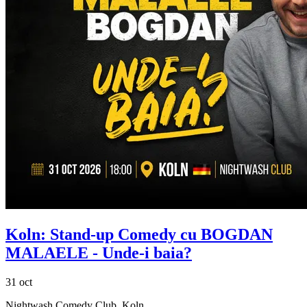
Koln: Stand-up Comedy cu
BOGDAN
MALAELE
- Unde-i baia?
31 oct
Nightwash Comedy Club, Koln