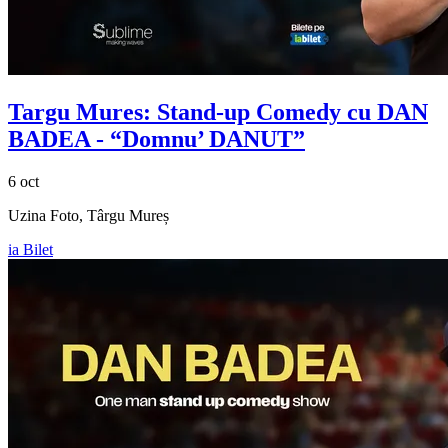
Targu Mures: Stand-up Comedy cu
DAN
BADEA
- “Domnu’ DANUT”
6 oct
Uzina Foto, Târgu Mureș
ia Bilet