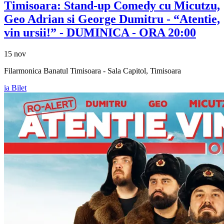
Timisoara: Stand-up Comedy cu
Micutzu,
Geo Adrian si George Dumitru
- “Atentie,
vin ursii!” - DUMINICA - ORA 20:00
15 nov
Filarmonica Banatul Timisoara - Sala Capitol, Timisoara
ia Bilet