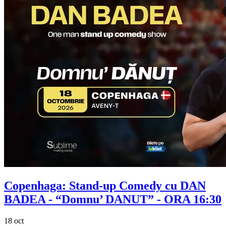
Copenhaga: Stand-up Comedy cu
DAN
BADEA
- “Domnu’ DANUT” - ORA 16:30
18 oct