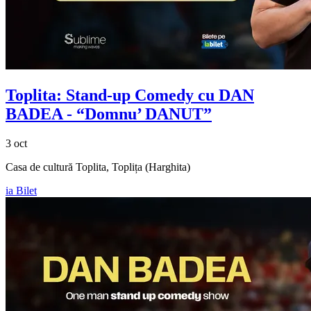
Toplita: Stand-up Comedy cu
DAN
BADEA
- “Domnu’ DANUT”
3 oct
Casa de cultură Toplita, Toplița (Harghita)
ia Bilet