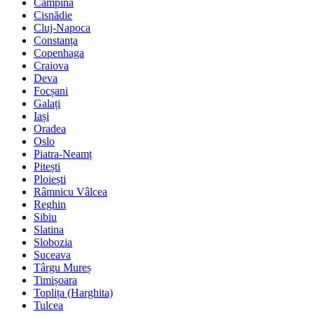
Câmpina
Cisnădie
Cluj-Napoca
Constanța
Copenhaga
Craiova
Deva
Focșani
Galați
Iași
Oradea
Oslo
Piatra-Neamț
Pitești
Ploiești
Râmnicu Vâlcea
Reghin
Sibiu
Slatina
Slobozia
Suceava
Târgu Mureș
Timișoara
Toplița (Harghita)
Tulcea