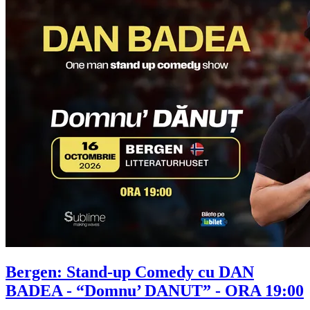
Bergen: Stand-up Comedy cu
DAN
BADEA
- “Domnu’ DANUT” - ORA 19:00