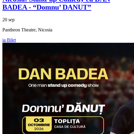
BADEA
- “Domnu’ DANUT”
20 sep
Pantheon Theatre, Nicosia
ia Bilet