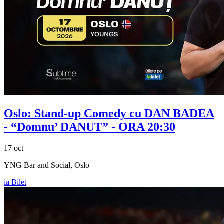
Oslo: Stand-up Comedy cu
DAN BADEA
- “Domnu’ DANUT” - ORA 20:30
17 oct
YNG Bar and Social, Oslo
ia Bilet