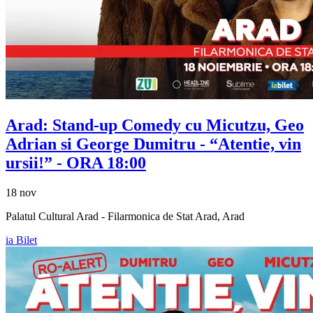
Arad: Stand-up Comedy cu
Micutzu, Geo
Adrian si George Dumitru
- “Atentie, vin
ursii!” - ORA 18:00
18 nov
Palatul Cultural Arad - Filarmonica de Stat Arad, Arad
ia Bilet