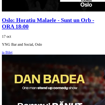
Oslo:
Horatiu Malaele
- Sunt un Orb -
ORA 18:00
17 oct
YNG Bar and Social, Oslo
ia Bilet