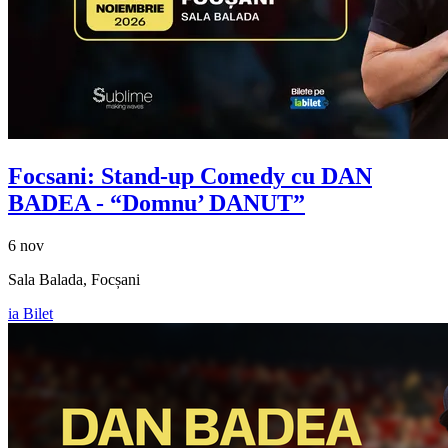
Focsani: Stand-up Comedy cu
DAN
BADEA
- “Domnu’ DANUT”
6 nov
Sala Balada, Focșani
ia Bilet