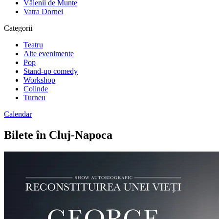
Vălenii de Munte
Vatra Dornei
Categorii
Teatru
Alte evenimente
Pop
Stand-up comedy
Workshop
Colinde
Turneu
Calendar
Bilete în Cluj-Napoca