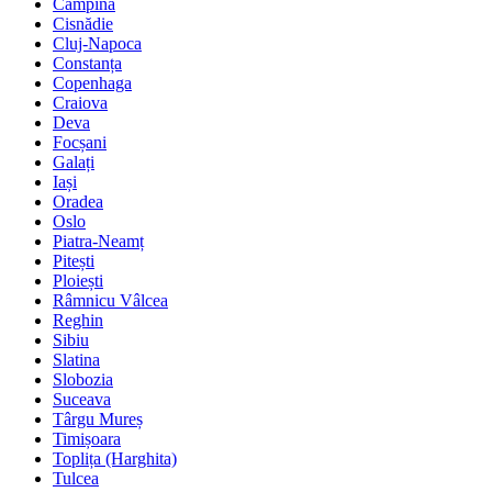
Câmpina
Cisnădie
Cluj-Napoca
Constanța
Copenhaga
Craiova
Deva
Focșani
Galați
Iași
Oradea
Oslo
Piatra-Neamț
Pitești
Ploiești
Râmnicu Vâlcea
Reghin
Sibiu
Slatina
Slobozia
Suceava
Târgu Mureș
Timișoara
Toplița (Harghita)
Tulcea