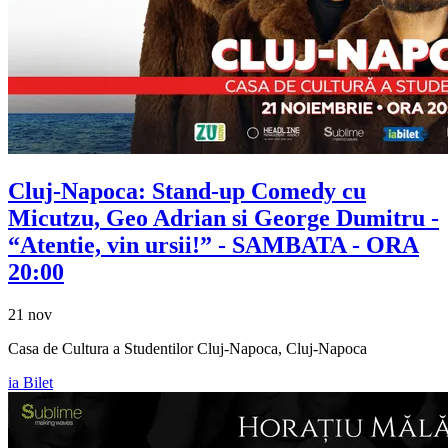
Cluj-Napoca: Stand-up Comedy cu
Micutzu, Geo Adrian si George Dumitru
-
“Atentie, vin ursii!” - SAMBATA - ORA
20:00
21 nov
Casa de Cultura a Studentilor Cluj-Napoca, Cluj-Napoca
ia Bilet