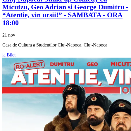
Micutzu, Geo Adrian si George Dumitru
-
“Atentie, vin ursii!” - SAMBATA - ORA
18:00
21 nov
Casa de Cultura a Studentilor Cluj-Napoca, Cluj-Napoca
ia Bilet