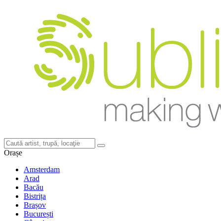
Orașe
Amsterdam
Arad
Bacău
Bistrița
Brașov
București