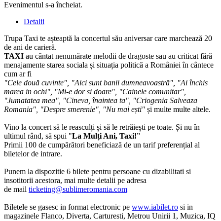
Evenimentul s-a încheiat.
Detalii
Trupa Taxi te așteaptă la concertul său aniversar care marchează 20
de ani de carieră.
TAXI
au cântat nenumărate melodii de dragoste sau au criticat fără
menajamente starea sociala și situația politică a României în cântece
cum ar fi
"Cele două cuvinte", "Aici sunt banii dumneavoastră", "Ai închis
marea in ochi", "Mi-e dor si doare", "Cainele comunitar",
"Jumatatea mea", "Cineva, înaintea ta", "Criogenia Salveaza
Romania", "Despre smerenie", "Nu mai ești"
și multe multe altele.
Vino la concert să le reasculți și să le retrăiești pe toate. Și nu în
ultimul rând, să spui "
La Mulți Ani, Taxi!
”
Primii 100 de cumpărători beneficiază de un tarif preferențial al
biletelor de intrare.
Punem la dispozitie 6 bilete pentru persoane cu dizabilitati si
insotitorii acestora, mai multe detalii pe adresa
de mail
ticketing@sublimeromania.com
Biletele se gasesc in format electronic pe
www.iabilet.ro
si in
magazinele Flanco, Diverta, Carturesti, Metrou Unirii 1, Muzica, IQ