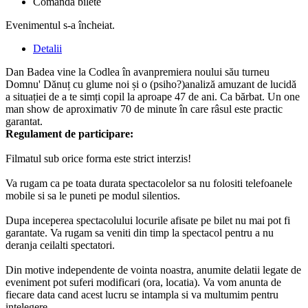
Comandă bilete
Evenimentul s-a încheiat.
Detalii
Dan Badea vine la Codlea în avanpremiera noului său turneu
Domnu' Dănuț cu glume noi și o (psiho?)analiză amuzant de lucidă
a situației de a te simți copil la aproape 47 de ani. Ca bărbat. Un one
man show de aproximativ 70 de minute în care râsul este practic
garantat.
Regulament de participare:
Filmatul sub orice forma este strict interzis!
Va rugam ca pe toata durata spectacolelor sa nu folositi telefoanele
mobile si sa le puneti pe modul silentios.
Dupa inceperea spectacolului locurile afisate pe bilet nu mai pot fi
garantate. Va rugam sa veniti din timp la spectacol pentru a nu
deranja ceilalti spectatori.
Din motive independente de vointa noastra, anumite delatii legate de
eveniment pot suferi modificari (ora, locatia). Va vom anunta de
fiecare data cand acest lucru se intampla si va multumim pentru
intelegere.