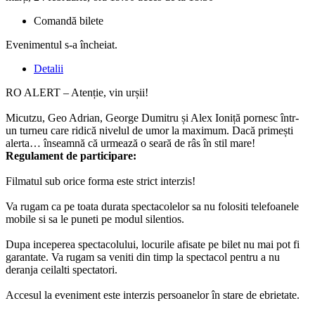
Comandă bilete
Evenimentul s-a încheiat.
Detalii
RO ALERT – Atenție, vin urșii!
Micutzu, Geo Adrian, George Dumitru și Alex Ioniță pornesc într-
un turneu care ridică nivelul de umor la maximum. Dacă primești
alerta… înseamnă că urmează o seară de râs în stil mare!
Regulament de participare:
Filmatul sub orice forma este strict interzis!
Va rugam ca pe toata durata spectacolelor sa nu folositi telefoanele
mobile si sa le puneti pe modul silentios.
Dupa inceperea spectacolului, locurile afisate pe bilet nu mai pot fi
garantate. Va rugam sa veniti din timp la spectacol pentru a nu
deranja ceilalti spectatori.
Accesul la eveniment este interzis persoanelor în stare de ebrietate.