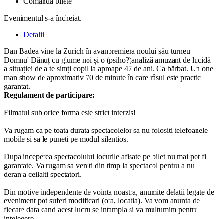
Comandă bilete
Evenimentul s-a încheiat.
Detalii
Dan Badea vine la Zurich în avanpremiera noului său turneu
Domnu' Dănuț cu glume noi și o (psiho?)analiză amuzant de lucidă
a situației de a te simți copil la aproape 47 de ani. Ca bărbat. Un one
man show de aproximativ 70 de minute în care râsul este practic
garantat.
Regulament de participare:
Filmatul sub orice forma este strict interzis!
Va rugam ca pe toata durata spectacolelor sa nu folositi telefoanele
mobile si sa le puneti pe modul silentios.
Dupa inceperea spectacolului locurile afisate pe bilet nu mai pot fi
garantate. Va rugam sa veniti din timp la spectacol pentru a nu
deranja ceilalti spectatori.
Din motive independente de vointa noastra, anumite delatii legate de
eveniment pot suferi modificari (ora, locatia). Va vom anunta de
fiecare data cand acest lucru se intampla si va multumim pentru
intelegere.