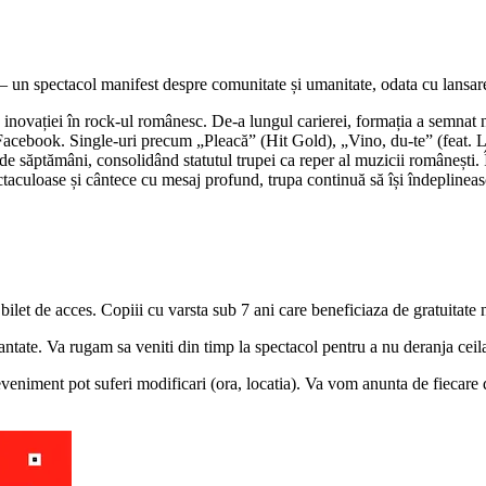
pectacol manifest despre comunitate și umanitate, odata cu lansare
novației în rock-ul românesc. De-a lungul carierei, formația a semnat 
e Facebook. Single-uri precum „Pleacă” (Hit Gold), „Vino, du-te” (feat. 
 de săptămâni, consolidând statutul trupei ca reper al muzicii româneș
ctaculoase și cântece cu mesaj profund, trupa continuă să își îndeplinea
n bilet de acces. Copiii cu varsta sub 7 ani care beneficiaza de gratuitate
antate. Va rugam sa veniti din timp la spectacol pentru a nu deranja ceilal
veniment pot suferi modificari (ora, locatia). Va vom anunta de fiecare 