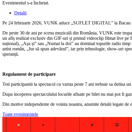
Evenimentul s-a încheiat.
Detalii
Pe 24 februarie 2026, VUNK aduce „SUFLET DIGITAL” la Bacau – un s
De peste 30 de ani pe scena muzicală din România, VUNK este trupa i
un afiș realizat exclusiv din GIF-uri și primul videoclip filmat live p
național), „Așa și” sau „Numai la doi” au dominat topurile radio timp
artist român, „Jur să spun adevărul”, iar prin tehnologie, show-uri spe
speranță.
Regulament de participare
Toti participantii la spectacol cu varsta peste 7 ani trebuie sa detina u
Dupa inceperea spectacolului locurile afisate pe bilet nu mai pot fi gar
Din motive independente de vointa noastra, anumite detalii legate de e
Toate evenimentele