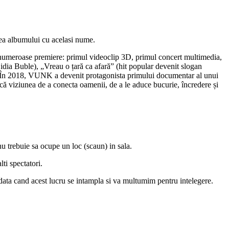
a albumului cu acelasi nume.
numeroase premiere: primul videoclip 3D, primul concert multimedia,
Lidia Buble), „Vreau o țară ca afară” (hit popular devenit slogan
ti. În 2018, VUNK a devenit protagonista primului documentar al unui
scă viziunea de a conecta oamenii, de a le aduce bucurie, încredere și
 nu trebuie sa ocupe un loc (scaun) in sala.
ti spectatori.
data cand acest lucru se intampla si va multumim pentru intelegere.