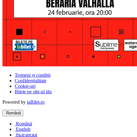
Termeni și condiții
Confidențialitate
Cookie-uri
Bilete pe site-ul tău
Powered by
iaBilet.ro
Română
Română
English
български