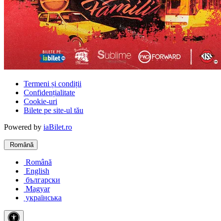
Termeni și condiții
Confidențialitate
Cookie-uri
Bilete pe site-ul tău
Powered by
iaBilet.ro
Română
Română
English
български
Magyar
українська