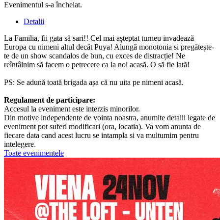
Evenimentul s-a încheiat.
Detalii
La Familia, fii gata să sari!! Cel mai așteptat turneu invadează
Europa cu nimeni altul decât Puya! Alungă monotonia si pregătește-
te de un show scandalos de bun, cu exces de distracție! Ne
reîntâlnim să facem o petrecere ca la noi acasă. O să fie lată!
PS: Se adună toată brigada așa că nu uita pe nimeni acasă.
Regulament de participare:
Accesul la eveniment este interzis minorilor.
Din motive independente de vointa noastra, anumite detalii legate de
eveniment pot suferi modificari (ora, locatia). Va vom anunta de
fiecare data cand acest lucru se intampla si va multumim pentru
intelegere.
Toate evenimentele