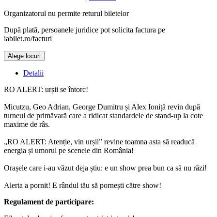
Organizatorul nu permite returul biletelor
După plată, persoanele juridice pot solicita factura pe
iabilet.ro/facturi
Alege locuri
Detalii
RO ALERT: urșii se întorc!
Micutzu, Geo Adrian, George Dumitru și Alex Ioniță revin după
turneul de primăvară care a ridicat standardele de stand-up la cote
maxime de râs.
„RO ALERT: Atenție, vin urșii” revine toamna asta să readucă
energia și umorul pe scenele din România!
Orașele care i-au văzut deja știu: e un show prea bun ca să nu râzi!
Alerta a pornit! E rândul tău să pornești către show!
Regulament de participare: