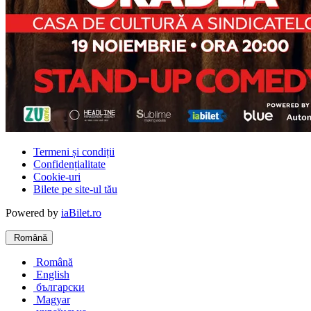
Termeni și condiții
Confidențialitate
Cookie-uri
Bilete pe site-ul tău
Powered by
iaBilet.ro
Română
Română
English
български
Magyar