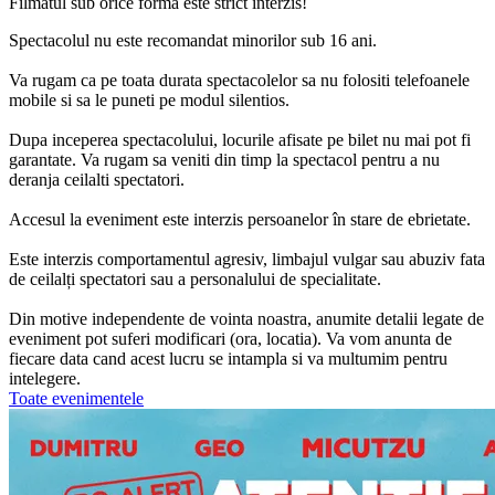
Filmatul sub orice forma este strict interzis!
Spectacolul nu este recomandat minorilor sub 16 ani.
Va rugam ca pe toata durata spectacolelor sa nu folositi telefoanele
mobile si sa le puneti pe modul silentios.
Dupa inceperea spectacolului, locurile afisate pe bilet nu mai pot fi
garantate. Va rugam sa veniti din timp la spectacol pentru a nu
deranja ceilalti spectatori.
Accesul la eveniment este interzis persoanelor în stare de ebrietate.
Este interzis comportamentul agresiv, limbajul vulgar sau abuziv fata
de ceilalți spectatori sau a personalului de specialitate.
Din motive independente de vointa noastra, anumite detalii legate de
eveniment pot suferi modificari (ora, locatia). Va vom anunta de
fiecare data cand acest lucru se intampla si va multumim pentru
intelegere.
Toate evenimentele