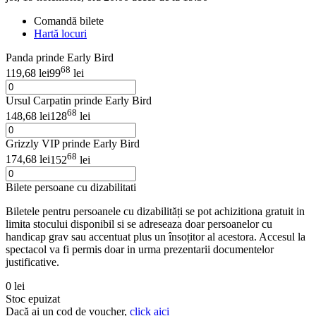
Comandă bilete
Hartă locuri
Panda prinde Early Bird
68
119,68 lei
99
lei
Ursul Carpatin prinde Early Bird
68
148,68 lei
128
lei
Grizzly VIP prinde Early Bird
68
174,68 lei
152
lei
Bilete persoane cu dizabilitati
Biletele pentru persoanele cu dizabilități se pot achizitiona gratuit in
limita stocului disponibil si se adreseaza doar persoanelor cu
handicap grav sau accentuat plus un însoțitor al acestora. Accesul la
spectacol va fi permis doar in urma prezentarii documentelor
justificative.
0 lei
Stoc epuizat
Dacă ai un cod de voucher,
click aici