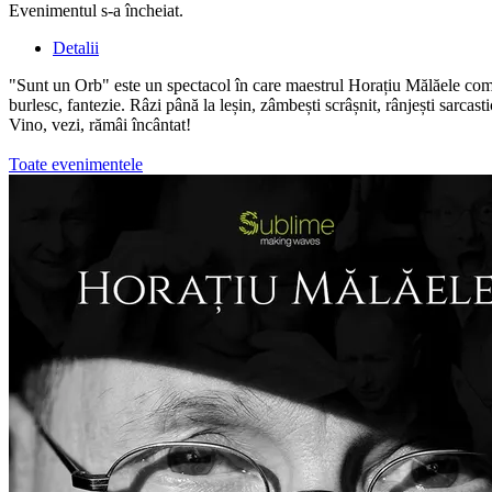
Evenimentul s-a încheiat.
Detalii
"Sunt un Orb" este un spectacol în care maestrul Horațiu Mălăele combin
burlesc, fantezie. Râzi până la leșin, zâmbești scrâșnit, rânjești sarcasti
Vino, vezi, rămâi încântat!
Toate evenimentele