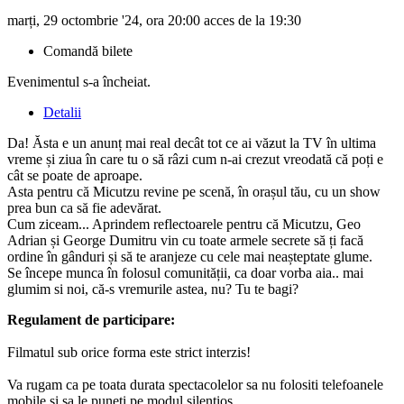
marți, 29 octombrie '24, ora 20:00 acces de la 19:30
Comandă bilete
Evenimentul s-a încheiat.
Detalii
Da! Ăsta e un anunț mai real decât tot ce ai văƶut la TV în ultima
vreme și ziua în care tu o să râzi cum n-ai crezut vreodată că poți e
cât se poate de aproape.
Asta pentru că Micutzu revine pe scenă, în orașul tău, cu un show
prea bun ca să fie adevărat.
Cum ziceam... Aprindem reflectoarele pentru că Micutzu, Geo
Adrian și George Dumitru vin cu toate armele secrete să ți facă
ordine în gânduri și să te aranjeze cu cele mai neașteptate glume.
Se începe munca în folosul comunității, ca doar vorba aia.. mai
glumim si noi, că-s vremurile astea, nu? Tu te bagi?
Regulament de participare:
Filmatul sub orice forma este strict interzis!
Va rugam ca pe toata durata spectacolelor sa nu folositi telefoanele
mobile si sa le puneti pe modul silentios.