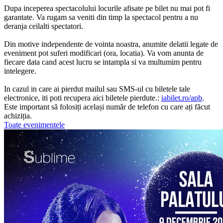
Dupa inceperea spectacolului locurile afisate pe bilet nu mai pot fi
garantate. Va rugam sa veniti din timp la spectacol pentru a nu
deranja ceilalti spectatori.
Din motive independente de vointa noastra, anumite delatii legate de
eveniment pot suferi modificari (ora, locatia). Va vom anunta de
fiecare data cand acest lucru se intampla si va multumim pentru
intelegere.
In cazul in care ai pierdut mailul sau SMS-ul cu biletele tale
electronice, iti poti recupera aici biletele pierdute.:
iabilet.ro/apb
.
Este important să folosiți același număr de telefon cu care ați făcut
achiziția.
Toate evenimentele