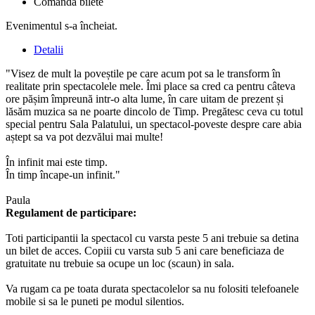
Comandă bilete
Evenimentul s-a încheiat.
Detalii
"Visez de mult la poveștile pe care acum pot sa le transform în
realitate prin spectacolele mele. Îmi place sa cred ca pentru câteva
ore pășim împreună intr-o alta lume, în care uitam de prezent și
lăsăm muzica sa ne poarte dincolo de Timp. Pregătesc ceva cu totul
special pentru Sala Palatului, un spectacol-poveste despre care abia
aștept sa va pot dezvălui mai multe!
În infinit mai este timp.
În timp încape-un infinit."
Paula
Regulament de participare:
Toti participantii la spectacol cu varsta peste 5 ani trebuie sa detina
un bilet de acces. Copiii cu varsta sub 5 ani care beneficiaza de
gratuitate nu trebuie sa ocupe un loc (scaun) in sala.
Va rugam ca pe toata durata spectacolelor sa nu folositi telefoanele
mobile si sa le puneti pe modul silentios.