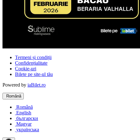
Termeni și condiții
Confidențialitate
Cookie-uri
Bilete pe site-ul tău
Powered by
iaBilet.ro
Română
Română
English
български
Magyar
українська