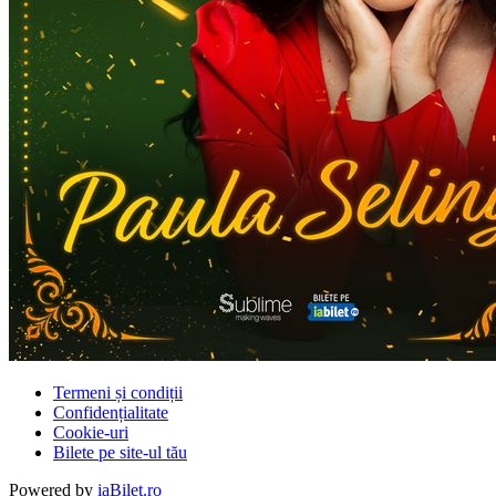
Termeni și condiții
Confidențialitate
Cookie-uri
Bilete pe site-ul tău
Powered by
iaBilet.ro