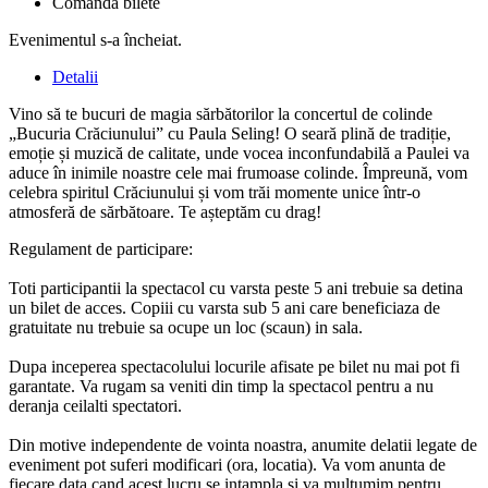
Comandă bilete
Evenimentul s-a încheiat.
Detalii
Vino să te bucuri de magia sărbătorilor la concertul de colinde
„Bucuria Crăciunului” cu Paula Seling! O seară plină de tradiție,
emoție și muzică de calitate, unde vocea inconfundabilă a Paulei va
aduce în inimile noastre cele mai frumoase colinde. Împreună, vom
celebra spiritul Crăciunului și vom trăi momente unice într-o
atmosferă de sărbătoare. Te așteptăm cu drag!
Regulament de participare:
Toti participantii la spectacol cu varsta peste 5 ani trebuie sa detina
un bilet de acces. Copiii cu varsta sub 5 ani care beneficiaza de
gratuitate nu trebuie sa ocupe un loc (scaun) in sala.
Dupa inceperea spectacolului locurile afisate pe bilet nu mai pot fi
garantate. Va rugam sa veniti din timp la spectacol pentru a nu
deranja ceilalti spectatori.
Din motive independente de vointa noastra, anumite delatii legate de
eveniment pot suferi modificari (ora, locatia). Va vom anunta de
fiecare data cand acest lucru se intampla si va multumim pentru