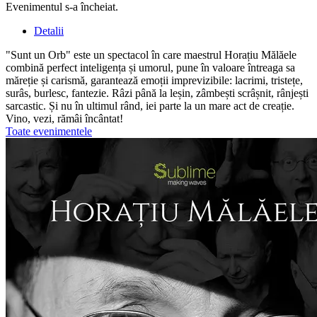
Evenimentul s-a încheiat.
Detalii
"Sunt un Orb" este un spectacol în care maestrul Horațiu Mălăele
combină perfect inteligența și umorul, pune în valoare întreaga sa
măreție și carismă, garantează emoții imprevizibile: lacrimi, tristețe,
surâs, burlesc, fantezie. Râzi până la leșin, zâmbești scrâșnit, rânjești
sarcastic. Și nu în ultimul rând, iei parte la un mare act de creație.
Vino, vezi, rămâi încântat!
Toate evenimentele